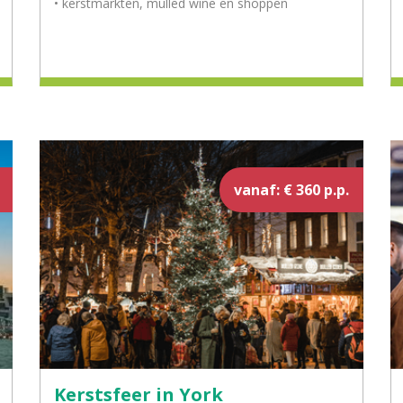
• kerstmarkten, mulled wine en shoppen
vanaf: € 360 p.p.
Kerstsfeer in York