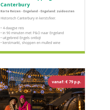
Canterbury
Korte Reizen - Engeland - Engeland: zuidoosten
Historisch Canterbury in kerstsfeer.
• 4-daagse reis
• in 90 minuten met P&O naar Engeland
• uitgebreid Engels ontbijt
• kerstmarkt, shoppen en mulled wine
vanaf: € 79 p.p.