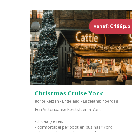
vanaf: € 186 p.p.
Christmas Cruise York
Korte Reizen - Engeland - Engeland: noorden
Een Victoriaanse kerstsfeer in York.
• 3-daagse reis
• comfortabel per boot en bus naar York