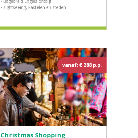
• uitgebreid Engels ontbijt
• sightseeing, kastelen en steden
vanaf: € 288 p.p.
Christmas Shopping