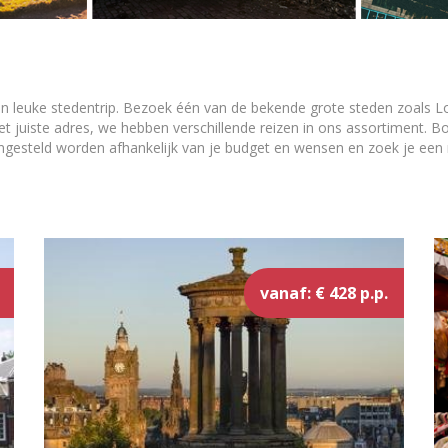
een leuke stedentrip. Bezoek één van de bekende grote steden zoals L
het juiste adres, we hebben verschillende reizen in ons assortiment. B
gesteld worden afhankelijk van je budget en wensen en zoek je een r
vanaf: € 428 p.p.