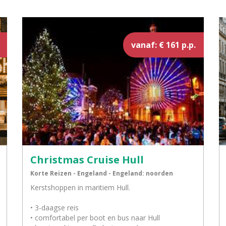
vanaf: € 161 p.p.
Christmas Cruise Hull
Korte Reizen - Engeland - Engeland: noorden
Kerstshoppen in maritiem Hull.
• 3-daagse reis
• comfortabel per boot en bus naar Hull