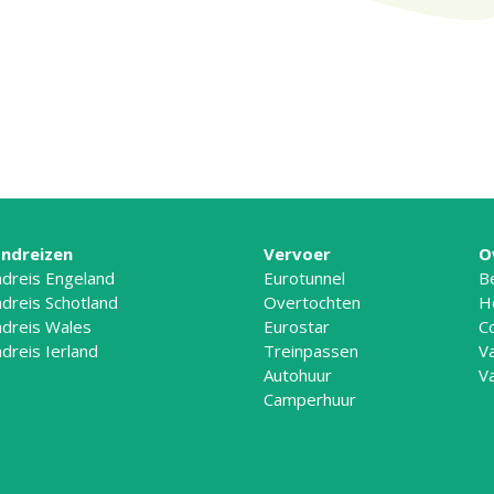
ndreizen
Vervoer
O
dreis Engeland
Eurotunnel
B
dreis Schotland
Overtochten
H
dreis Wales
Eurostar
C
dreis Ierland
Treinpassen
V
Autohuur
V
Camperhuur