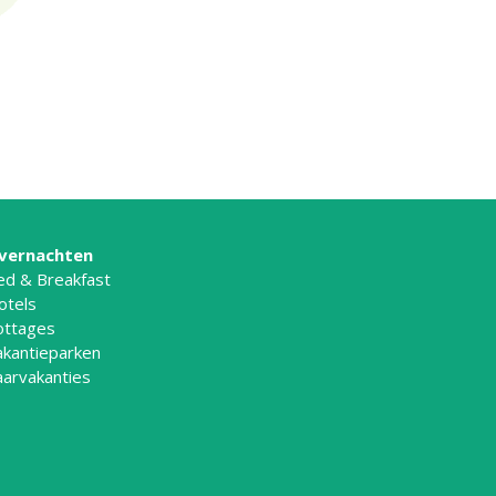
vernachten
ed & Breakfast
otels
ottages
akantieparken
aarvakanties