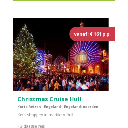
vanaf: € 161 p.p.
Christmas Cruise Hull
Korte Reizen - Engeland - Engeland: noorden
Kerstshoppen in maritiem Hull.
• 3-daagse reis