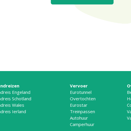
ndreizen
Vervoer
O
dreis Engeland
Eurotunnel
B
dreis Schotland
Overtochten
H
dreis Wales
Eurostar
C
dreis Ierland
Treinpassen
V
Autohuur
V
Camperhuur