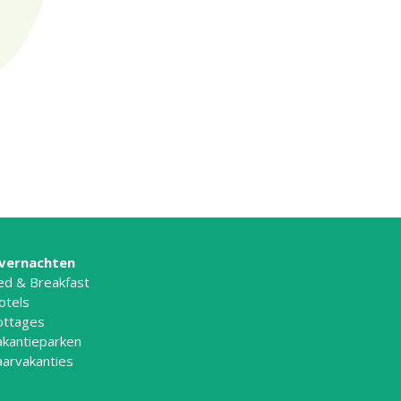
vernachten
ed & Breakfast
otels
ottages
akantieparken
aarvakanties