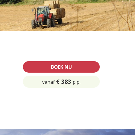
BOEK NU
€ 383
vanaf
p.p.