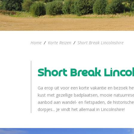
Home
/
Korte Reizen
/
Short Break Lincolnshire
Short Break Linco
Ga erop uit voor een korte vakantie en bezoek het
kust met gezellige badplaatsen, mooie natuurres
aanbod aan wandel- en fietspaden, de historische 
dorpjes... Je vindt het allemaal in Lincolnshire!