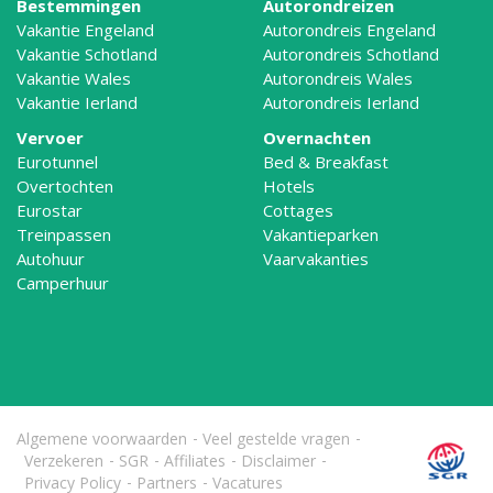
Bestemmingen
Autorondreizen
Vakantie Engeland
Autorondreis Engeland
Vakantie Schotland
Autorondreis Schotland
Vakantie Wales
Autorondreis Wales
Vakantie Ierland
Autorondreis Ierland
Vervoer
Overnachten
Eurotunnel
Bed & Breakfast
Overtochten
Hotels
Eurostar
Cottages
Treinpassen
Vakantieparken
Autohuur
Vaarvakanties
Camperhuur
Algemene voorwaarden
Veel gestelde vragen
Verzekeren
SGR
Affiliates
Disclaimer
Privacy Policy
Partners
Vacatures