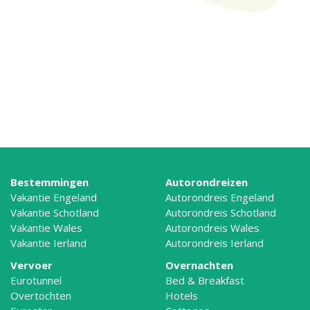
Bestemmingen
Autorondreizen
Vakantie Engeland
Autorondreis Engeland
Vakantie Schotland
Autorondreis Schotland
Vakantie Wales
Autorondreis Wales
Vakantie Ierland
Autorondreis Ierland
Vervoer
Overnachten
Eurotunnel
Bed & Breakfast
Overtochten
Hotels