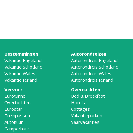
Bestemmingen
Autorondreizen
Vakantie Engeland
Autorondreis Engeland
Vakantie Schotland
Autorondreis Schotland
Vakantie Wales
Autorondreis Wales
Vakantie Ierland
Autorondreis Ierland
Vervoer
Overnachten
Eurotunnel
Bed & Breakfast
Overtochten
Hotels
Eurostar
Cottages
Treinpassen
Vakantieparken
Autohuur
Vaarvakanties
Camperhuur