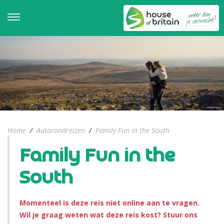
Home
/
Autorondreizen
/
Family Fun in the South
Family Fun in the
South
Momenteel is deze reis niet online aan te vragen.
Wil je graag weten wat deze reis kost? Stuur ons