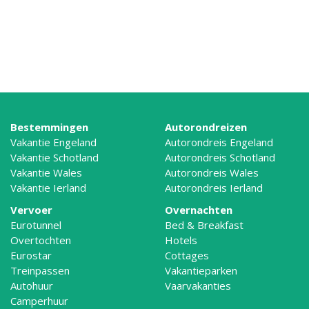
Bestemmingen
Autorondreizen
Vakantie Engeland
Autorondreis Engeland
Vakantie Schotland
Autorondreis Schotland
Vakantie Wales
Autorondreis Wales
Vakantie Ierland
Autorondreis Ierland
Vervoer
Overnachten
Eurotunnel
Bed & Breakfast
Overtochten
Hotels
Eurostar
Cottages
Treinpassen
Vakantieparken
Autohuur
Vaarvakanties
Camperhuur