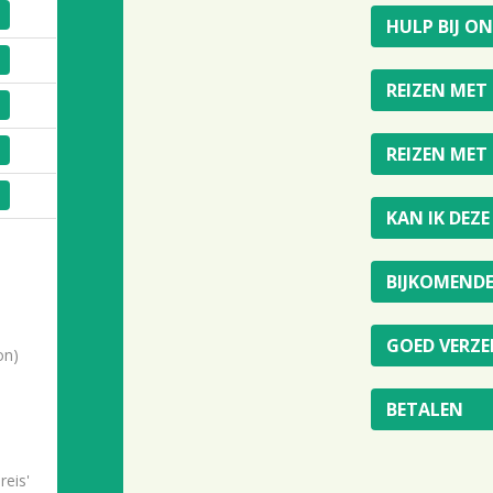
HULP BIJ O
REIZEN MET
REIZEN MET
KAN IK DEZ
BIJKOMEND
GOED VERZE
on)
BETALEN
eis'