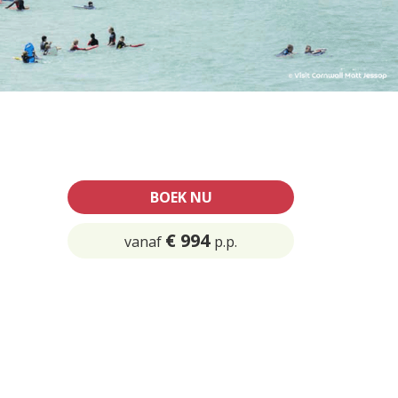
BOEK NU
€ 994
vanaf
p.p.