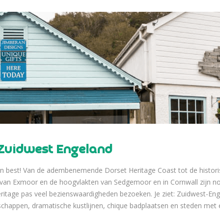
 Zuidwest Engeland
jn best! Van de adembenemende Dorset Heritage Coast tot de historis
 van Exmoor en de hoogvlakten van Sedgemoor en in Cornwall zijn no
itage pas veel bezienswaardigheden bezoeken. Je ziet: Zuidwest-Engel
dschappen, dramatische kustlijnen, chique badplaatsen en steden met 