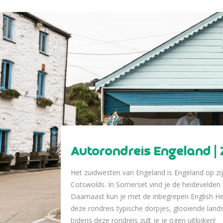
Autorondreis Engeland |
Het zuidwesten van Engeland is Engeland op zi
Cotswolds. In Somerset vind je de heidevelden
Daarnaast kun je met de inbegrepen English Her
deze rondreis typische dorpjes, glooiende lan
tijdens deze rondreis zult je je ogen uitkijken!