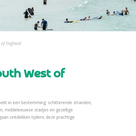
 of England
outh West of
oekt in een bestemming: schitterende stranden,
en, middeleeuwse stadjes en gezellige
e gaan ontdekken tijdens deze prachtige