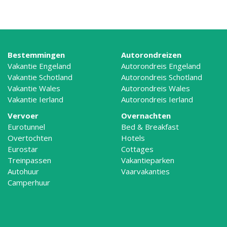
Bestemmingen
Autorondreizen
Vakantie Engeland
Autorondreis Engeland
Vakantie Schotland
Autorondreis Schotland
Vakantie Wales
Autorondreis Wales
Vakantie Ierland
Autorondreis Ierland
Vervoer
Overnachten
Eurotunnel
Bed & Breakfast
Overtochten
Hotels
Eurostar
Cottages
Treinpassen
Vakantieparken
Autohuur
Vaarvakanties
Camperhuur