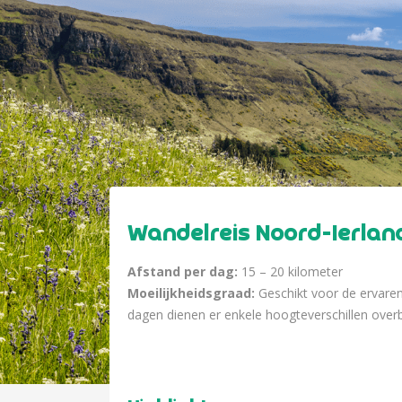
Wandelreis Noord-Ierlan
Afstand per dag:
15 – 20 kilometer
Moeilijkheidsgraad:
Geschikt voor de ervare
dagen dienen er enkele hoogteverschillen over