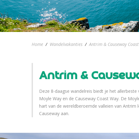
Home
/
Wandelvakanties
/
Antrim & Causeway Coast
Antrim & Causew
Deze 8-daagse wandelreis biedt je het allerbeste
Moyle Way en de Causeway Coast Way. De Moyle W
hart van de wereldberoemde valleien van Antrim l
Causeway aan.