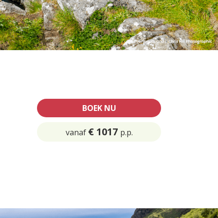
BOEK NU
€ 1017
vanaf
p.p.