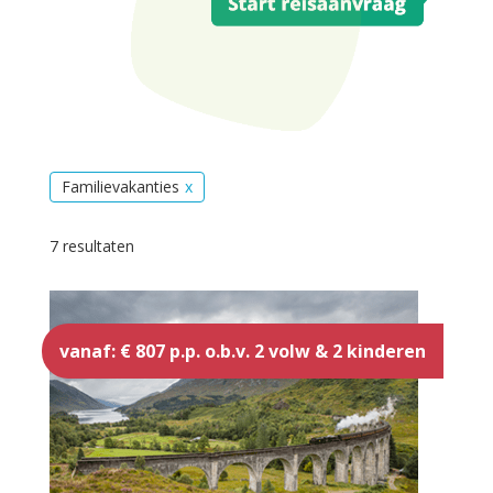
Familievakanties
7 resultaten
vanaf: € 807 p.p. o.b.v. 2 volw & 2 kinderen