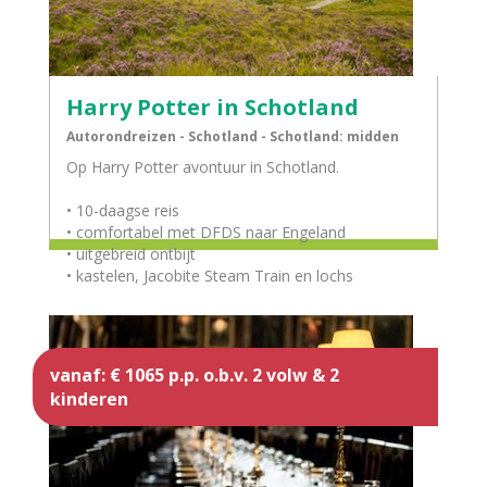
Harry Potter in Schotland
Autorondreizen - Schotland - Schotland: midden
Op Harry Potter avontuur in Schotland.
• 10-daagse reis
• comfortabel met DFDS naar Engeland
• uitgebreid ontbijt
• kastelen, Jacobite Steam Train en lochs
vanaf: € 1065 p.p. o.b.v. 2 volw & 2
kinderen