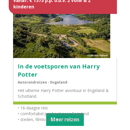
vanaf: € 1573 p.p. o.b.v. 2 volw & 2
kinderen
In de voetsporen van Harry
Potter
Autorondreizen - Engeland
Het ultieme Harry Potter avontuur in Engeland &
Schotland.
• 16-daagse reis
• comfortabel per boot naar Engeland
Meer reizen
• steden, filmlocaties en kastelen