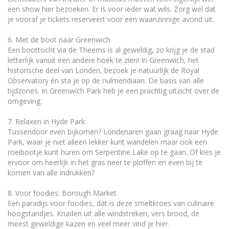
een show hier bezoeken. Er is voor ieder wat wils. Zorg wel dat
je vooraf je tickets reserveert voor een waanzinnige avond uit.
6. Met de boot naar Greenwich
Een boottocht via de Theems is al geweldig, zo krijg je de stad
letterlijk vanuit een andere hoek te zien! In Greenwich, het
historische deel van Londen, bezoek je natuurlijk de Royal
Observatory én sta je op de nulmeridiaan. De basis van alle
tijdzones. In Greenwich Park heb je een prachtig uitzicht over de
omgeving.
7. Relaxen in Hyde Park
Tussendoor even bijkomen? Londenaren gaan graag naar Hyde
Park, waar je niet alleen lekker kunt wandelen maar ook een
roeibootje kunt huren om Serpentine Lake op te gaan. Of kies je
ervoor om heerlijk in het gras neer te ploffen en even bij te
komen van alle indrukken?
8. Voor foodies: Borough Market
Een paradijs voor foodies, dat is deze smeltkroes van culinaire
hoogstandjes. Kruiden uit alle windstreken, vers brood, de
meest geweldige kazen en veel meer vind je hier.