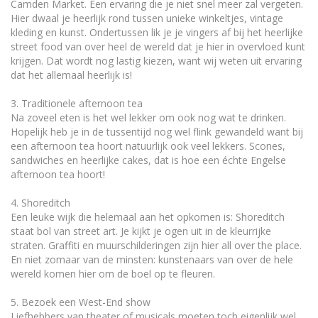
Camden Market. Een ervaring die je niet snel meer zal vergeten.
Hier dwaal je heerlijk rond tussen unieke winkeltjes, vintage
kleding en kunst. Ondertussen lik je je vingers af bij het heerlijke
street food van over heel de wereld dat je hier in overvloed kunt
krijgen. Dat wordt nog lastig kiezen, want wij weten uit ervaring
dat het allemaal heerlijk is!
3. Traditionele afternoon tea
Na zoveel eten is het wel lekker om ook nog wat te drinken.
Hopelijk heb je in de tussentijd nog wel flink gewandeld want bij
een afternoon tea hoort natuurlijk ook veel lekkers. Scones,
sandwiches en heerlijke cakes, dat is hoe een échte Engelse
afternoon tea hoort!
4. Shoreditch
Een leuke wijk die helemaal aan het opkomen is: Shoreditch
staat bol van street art. Je kijkt je ogen uit in de kleurrijke
straten. Graffiti en muurschilderingen zijn hier all over the place.
En niet zomaar van de minsten: kunstenaars van over de hele
wereld komen hier om de boel op te fleuren.
5. Bezoek een West-End show
Liefhebbers van theater of musicals moeten toch eigenlijk wel