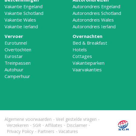
Vakantie Engeland
Autorondreis Engeland
Vakantie Schotland
Autorondreis Schotland
Vakantie Wales
Autorondreis Wales
Vakantie Ierland
Autorondreis Ierland
Vervoer
Overnachten
Eurotunnel
Bed & Breakfast
Overtochten
Hotels
Eurostar
Cottages
Treinpassen
Vakantieparken
Autohuur
Vaarvakanties
Camperhuur
Algemene voorwaarden
Veel gestelde vragen
Verzekeren
SGR
Affiliates
Disclaimer
Privacy Policy
Partners
Vacatures