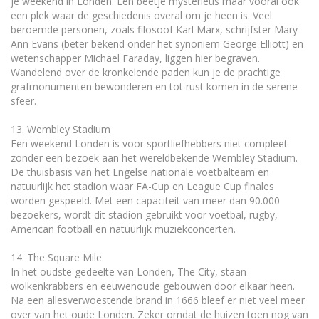
je weekend in Londen. Een beetje mysterieus maar vooral ook
een plek waar de geschiedenis overal om je heen is. Veel
beroemde personen, zoals filosoof Karl Marx, schrijfster Mary
Ann Evans (beter bekend onder het synoniem George Elliott) en
wetenschapper Michael Faraday, liggen hier begraven.
Wandelend over de kronkelende paden kun je de prachtige
grafmonumenten bewonderen en tot rust komen in de serene
sfeer.
13. Wembley Stadium
Een weekend Londen is voor sportliefhebbers niet compleet
zonder een bezoek aan het wereldbekende Wembley Stadium.
De thuisbasis van het Engelse nationale voetbalteam en
natuurlijk het stadion waar FA-Cup en League Cup finales
worden gespeeld. Met een capaciteit van meer dan 90.000
bezoekers, wordt dit stadion gebruikt voor voetbal, rugby,
American football en natuurlijk muziekconcerten.
14. The Square Mile
In het oudste gedeelte van Londen, The City, staan
wolkenkrabbers en eeuwenoude gebouwen door elkaar heen.
Na een allesverwoestende brand in 1666 bleef er niet veel meer
over van het oude Londen. Zeker omdat de huizen toen nog van