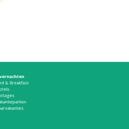
vernachten
ed & Breakfast
otels
ottages
akantieparken
aarvakanties