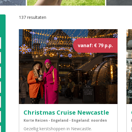
137 resultaten
vanaf: € 79 p.p.
Christmas Cruise Newcastle
Korte Reizen - Engeland - Engeland: noorden
Gezellig kerstshoppen in Newcastle.