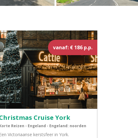
vanaf: € 186 p.p.
Christmas Cruise York
Korte Reizen - Engeland - Engeland: noorden
Een Victoriaanse kerstsfeer in York.