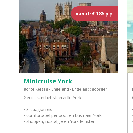
vanaf: € 186 p.p.
Minicruise York
Korte Reizen - Engeland - Engeland: noorden
Geniet van het sfeervolle York.
• 3-daagse reis
• comfortabel per boot en bus naar York
• shoppen, nostalgie en York Minster