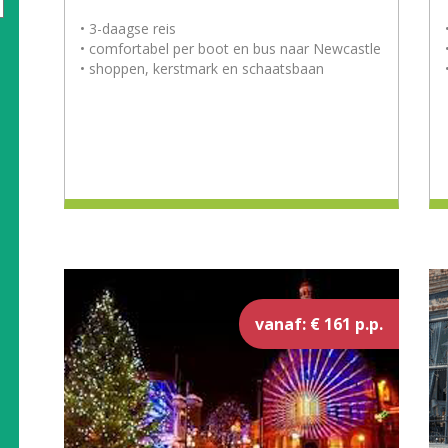
• 3-daagse reis
• comfortabel per boot en bus naar Newcastle
• shoppen, kerstmark en schaatsbaan
vanaf: € 161 p.p.