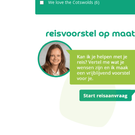
We love the Cotswolds
(6)