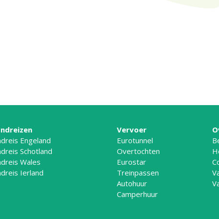
ndreizen
Vervoer
O
dreis Engeland
Eurotunnel
B
dreis Schotland
Overtochten
H
dreis Wales
Eurostar
C
dreis Ierland
Treinpassen
V
Autohuur
V
Camperhuur