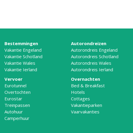
Bestemmingen
Autorondreizen
Vakantie Engeland
Autorondreis Engeland
Vakantie Schotland
Autorondreis Schotland
Vakantie Wales
Autorondreis Wales
Vakantie Ierland
Autorondreis Ierland
Vervoer
Overnachten
Eurotunnel
Bed & Breakfast
Overtochten
Hotels
Eurostar
Cottages
Treinpassen
Vakantieparken
Autohuur
Vaarvakanties
Camperhuur