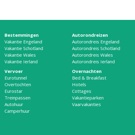
Bestemmingen
Autorondreizen
Vakantie Engeland
Autorondreis Engeland
Vakantie Schotland
Autorondreis Schotland
Vakantie Wales
Autorondreis Wales
Vakantie Ierland
Autorondreis Ierland
Vervoer
Overnachten
Eurotunnel
Bed & Breakfast
Overtochten
Hotels
Eurostar
Cottages
Treinpassen
Vakantieparken
Autohuur
Vaarvakanties
Camperhuur