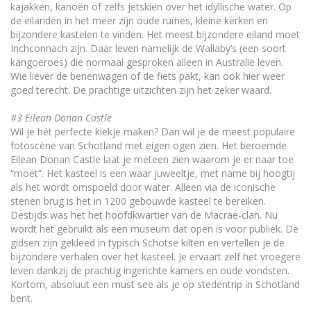
kajakken, kanoën of zelfs jetskiën over het idyllische water. Op
de eilanden in het meer zijn oude ruïnes, kleine kerken en
bijzondere kastelen te vinden. Het meest bijzondere eiland moet
Inchconnach zijn. Daar leven namelijk de Wallaby’s (een soort
kangoeroes) die normaal gesproken alleen in Australië leven.
Wie liever de benenwagen of de fiets pakt, kan ook hier weer
goed terecht. De prachtige uitzichten zijn het zeker waard.
#3 Eilean Donan Castle
Wil je hét perfecte kiekje maken? Dan wil je de meest populaire
fotoscène van Schotland met eigen ogen zien. Het beroemde
Eilean Donan Castle laat je meteen zien waarom je er naar toe
“moet”. Het kasteel is een waar juweeltje, met name bij hoogtij
als het wordt omspoeld door water. Alleen via de iconische
stenen brug is het in 1200 gebouwde kasteel te bereiken.
Destijds was het het hoofdkwartier van de Macrae-clan. Nu
wordt het gebruikt als een museum dat open is voor publiek. De
gidsen zijn gekleed in typisch Schotse kilten en vertellen je de
bijzondere verhalen over het kasteel. Je ervaart zelf het vroegere
leven dankzij de prachtig ingerichte kamers en oude vondsten.
Kortom, absoluut een must see als je op stedentrip in Schotland
bent.