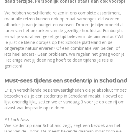
daad terzijde. Persoonlijk contact staat dan ook voorop!
We hebben verschillende reizen in ons complete assortiment,
maar alle reizen kunnen ook op maat samengesteld worden
afhankelijk van je budget en wensen. Droom je bijvoorbeeld al
jaren van het bezoeken van de gezellige hoofdstad Edinburgh,
en wil je vooral een gezellige tijd beleven in de binnenstad? Wil
je juist de kleine dorpjes op het Schotse platteland en de
ongerepte natuur ervaren? Of een combinatie van beiden, of
iets heel anders? Geen probleem. We regelen het graag voor je.
Het enige wat jij doen nog hoeft te doen tijdens je reis is
genieten!
Must-sees tijdens een stedentrip in Schotland
Er zijn verschillende bezienswaardigheden die je absoluut “moet”
bezoeken als je een stedentrip in Schotland maakt. Hoewel de
lijst oneindig lijkt, zetten we er vandaag 3 voor je op een rij om
alvast wat inspiratie op te doen.
#1 Loch Ness
Wie stedentrip naar Schotland zegt, zegt een bezoek aan het
land van de Lochs. De meest bekende daarvan moet toch wel