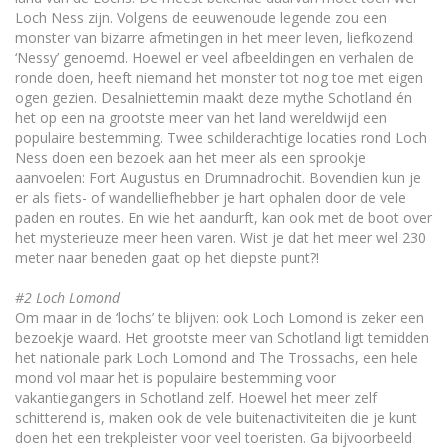
Loch Ness zijn. Volgens de eeuwenoude legende zou een
monster van bizarre afmetingen in het meer leven, liefkozend
‘Nessy’ genoemd. Hoewel er veel afbeeldingen en verhalen de
ronde doen, heeft niemand het monster tot nog toe met eigen
ogen gezien. Desalniettemin maakt deze mythe Schotland én
het op een na grootste meer van het land wereldwijd een
populaire bestemming. Twee schilderachtige locaties rond Loch
Ness doen een bezoek aan het meer als een sprookje
aanvoelen: Fort Augustus en Drumnadrochit. Bovendien kun je
er als fiets- of wandelliefhebber je hart ophalen door de vele
paden en routes. En wie het aandurft, kan ook met de boot over
het mysterieuze meer heen varen. Wist je dat het meer wel 230
meter naar beneden gaat op het diepste punt?!
#2 Loch Lomond
Om maar in de ‘lochs’ te blijven: ook Loch Lomond is zeker een
bezoekje waard. Het grootste meer van Schotland ligt temidden
het nationale park Loch Lomond and The Trossachs, een hele
mond vol maar het is populaire bestemming voor
vakantiegangers in Schotland zelf. Hoewel het meer zelf
schitterend is, maken ook de vele buitenactiviteiten die je kunt
doen het een trekpleister voor veel toeristen. Ga bijvoorbeeld