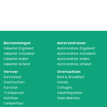
Bestemmingen
Autorondreizen
Vakantie Engeland
Autorondreis Engeland
Vakantie Schotland
Autorondreis Schotland
Vakantie Wales
Autorondreis Wales
Vakantie Ierland
Autorondreis Ierland
Vervoer
Overnachten
Eurotunnel
Bed & Breakfast
Overtochten
Hotels
Eurostar
Cottages
Treinpassen
Vakantieparken
Autohuur
Vaarvakanties
Camperhuur