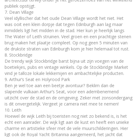
publiek opstijgt.
7. Dean Village
Veel idyllischer dat het oude Dean Village wordt het niet. Het
was ooit een klein dorpje dat tegen Edinburgh aan lag maar
inmiddels ligt het midden in de stad. Hier kun je heerlijk langs
The Water of Leith struinen. Veel groen en een prachtige stenen
brug maken het plaatje compleet. Op nog geen 5 minuten van
de drukste straten van Edinburgh kom je hier helemaal tot rust.
8. Stockbridge
De trendy wijk Stockbridge barst bijna uit zijn voegen van de
boetiekjes, pubs en vintage winkels. Op de Stockbridge Market
vind je talloze lokale lekkernijen en ambachtelijke producten.
9. Arthur’s Seat en Holyrood Park
Ben je wel toe aan een beetje avontuur? Beklim dan de
slapende vulkaan Arthur’s Seat, voor een adembenemend
uitzicht over de stad en de omgeving. Zeker met zonsondergang
is dit onvergetelijk. Vergeet je camera niet mee te nemen!
10. Leith
Hoewel de wijk Leith bij toeristen nog niet zo bekend is, is het
echt een aanrader. De wijk ligt aan de kust en heeft een unieke
charme en artistieke sfeer met de vele muurschilderingen. Hier
ligt ook de Royal Yacht Britannia aangemeerd, het jacht dat