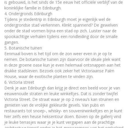
is gebouwd, is het sinds de 15e eeuw het officiële verblijf van de
koninklijke familie in Edinburgh.
4. Ondergronds Edinburgh
Tijdens je stedentrip in Edinburgh moet je eigenlijk wel de
ondergrondse stad verkennen. Klinkt spannend? De gewelven
onder de stad vormen bijna een stad op zich. Luister naar de
spookachtige verhalen tijdens een rondleiding door de smalle
gangen.
5. Botanische tuinen
Eenmaal boven is het tijd om de zon weer even in je op te
nemen. De botanische tuinen zijn daarvoor de ideale plek want
in deze groene oase kun je even helemaal ontsnappen aan het
drukke stadsleven. Bezoek ook zeker het Victoriaanse Palm
House, waar de exotische planten te vinden zijn.
6. Victoria street
Denk je aan Edinburgh dan krijg je direct een beeld voor je van
eeuwenoude straten en leuke winkeltjes. Dat is zonder twijfel
Victoria Street. De straat waar je op 2 niveau’s kan struinen en
genieten van de vrolijke gekleurde gevels. Van pubs en
restaurants tot snoep-, whisky- en souvenirwinkeltjes en je kunt
hier zelfs een heuse heksentour doen. Boven op de gallerij vind
je leuke terrasjes waar je je kunt vergapen aan de prachtige
architectuur terwijl onder je het geroezemoes van het winkelend