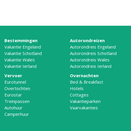
Bestemmingen
Autorondreizen
Vakantie Engeland
Autorondreis Engeland
Vakantie Schotland
Autorondreis Schotland
Vakantie Wales
Autorondreis Wales
Vakantie Ierland
Autorondreis Ierland
Vervoer
Overnachten
Eurotunnel
Bed & Breakfast
Overtochten
Hotels
Eurostar
Cottages
Treinpassen
Vakantieparken
Autohuur
Vaarvakanties
Camperhuur