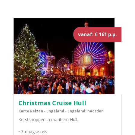
vanaf: € 161 p.p.
Christmas Cruise Hull
Korte Reizen - Engeland - Engeland: noorden
Kerstshoppen in maritiem Hull.
• 3-daagse reis