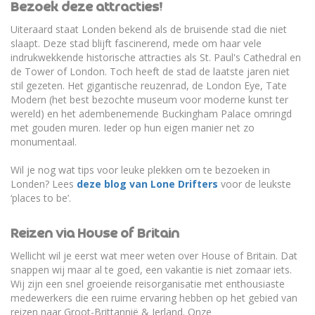
Bezoek deze attracties!
Uiteraard staat Londen bekend als de bruisende stad die niet
slaapt. Deze stad blijft fascinerend, mede om haar vele
indrukwekkende historische attracties als St. Paul's Cathedral en
de Tower of London. Toch heeft de stad de laatste jaren niet
stil gezeten. Het gigantische reuzenrad, de London Eye, Tate
Modern (het best bezochte museum voor moderne kunst ter
wereld) en het adembenemende Buckingham Palace omringd
met gouden muren. Ieder op hun eigen manier net zo
monumentaal.
Wil je nog wat tips voor leuke plekken om te bezoeken in
Londen? Lees
deze blog van Lone Drifters
voor de leukste
‘places to be’.
Reizen via House of Britain
Wellicht wil je eerst wat meer weten over House of Britain. Dat
snappen wij maar al te goed, een vakantie is niet zomaar iets.
Wij zijn een snel groeiende reisorganisatie met enthousiaste
medewerkers die een ruime ervaring hebben op het gebied van
reizen naar Groot-Brittannië & Ierland. Onze