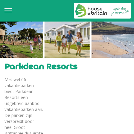
Parkdean Resorts
Met wel 66
vakantieparken
biedt Parkdean
Resorts een
uitgebreid aanbod
vakantieparken aan.
De parken zijn
verspreidt door
heel Groot-
Brittannië dus grote