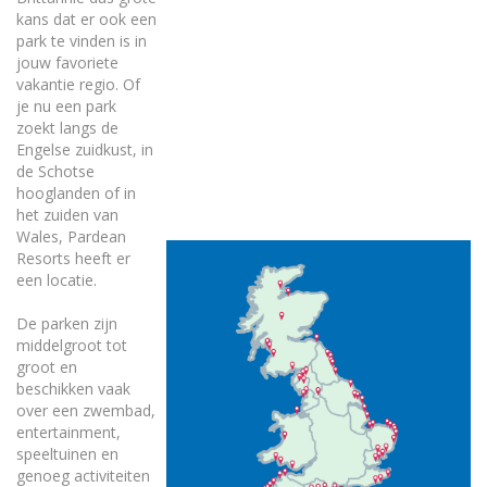
kans dat er ook een
park te vinden is in
jouw favoriete
vakantie regio. Of
je nu een park
zoekt langs de
Engelse zuidkust, in
de Schotse
hooglanden of in
het zuiden van
Wales, Pardean
Resorts heeft er
een locatie.
De parken zijn
middelgroot tot
groot en
beschikken vaak
over een zwembad,
entertainment,
speeltuinen en
genoeg activiteiten