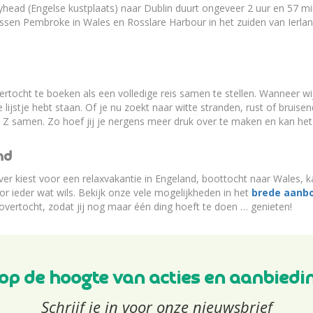
yhead (Engelse kustplaats) naar Dublin duurt ongeveer 2 uur en 57 mi
ussen Pembroke in Wales en Rosslare Harbour in het zuiden van Ierlan
vertocht te boeken als een volledige reis samen te stellen. Wanneer
 je lijstje hebt staan. Of je nu zoekt naar witte stranden, rust of bru
t Z samen. Zo hoef jij je nergens meer druk over te maken en kan het
nd
iever kiest voor een relaxvakantie in Engeland, boottocht naar Wales,
or ieder wat wils. Bekijk onze vele mogelijkheden in het
brede aanb
f overtocht, zodat jij nog maar één ding hoeft te doen … genieten!
f op de hoogte van acties en aanbiedi
Schrijf je in voor onze nieuwsbrief