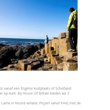
boot vanaf een Engelse kustplaats of Schotland
an op kunt. Bij House Of Britain bieden we 3
 Larne in Noord-Ierland. Prijzen vanaf €442 met de