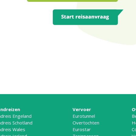
ndreizen
Vervoer
O
dreis Engeland
Eurotunnel
B
dreis Schotland
Overtochten
H
dreis Wales
Eurostar
C
dreis Ierland
Treinpassen
V