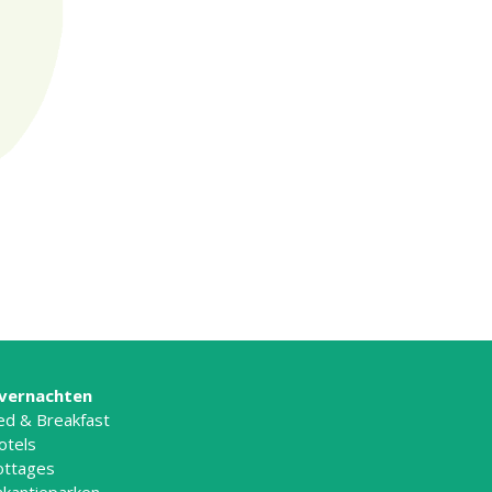
vernachten
ed & Breakfast
otels
ottages
akantieparken