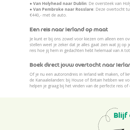
●
Van Holyhead naar Dublin
: De oversteek van Hol
●
Van Pembroke naar Rosslare
: Deze overtocht t
€440,- met de auto.
Een reis naar Ierland op maat
Je kunt er bij ons zowel voor kiezen om alleen een o
stellen weet je zeker dat je alles gaat zien wat jij op
reis hoe jij hem in gedachten hebt helemaal van A to
Boek direct jouw overtocht naar Ierla
Of je nu een autorondreis in Ierland wilt maken, of l
de Kanaaleilanden: bij House of Britain hebben we vo
helpen je graag bij het vinden van de perfecte reis o
Blij