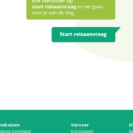
ndreizen
Vervoer
O
dreis Engeland
Eurotunnel
B