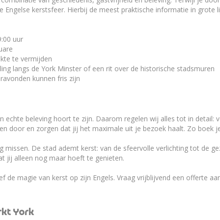
te Engelse kerstsfeer. Hierbij de meest praktische informatie in grote li
9:00 uur
uare
te te vermijden
g langs de York Minster of een rit over de historische stadsmuren
ravonden kunnen fris zijn
n echte beleving hoort te zijn. Daarom regelen wij alles tot in detail
en door en zorgen dat jij het maximale uit je bezoek haalt. Zo boek je
 missen. De stad ademt kerst: van de sfeervolle verlichting tot de g
t jij alleen nog maar hoeft te genieten.
 de magie van kerst op zijn Engels. Vraag vrijblijvend een offerte a
rkt York