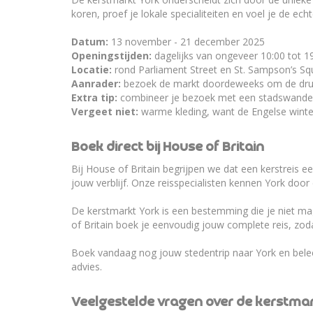
koren, proef je lokale specialiteiten en voel je de ech
Datum:
13 november - 21 december 2025
Openingstijden:
dagelijks van ongeveer 10:00 tot 1
Locatie:
rond Parliament Street en St. Sampson’s Sq
Aanrader:
bezoek de markt doordeweeks om de druk
Extra tip:
combineer je bezoek met een stadswandelin
Vergeet niet:
warme kleding, want de Engelse winte
Boek direct bij House of Britain
Bij House of Britain begrijpen we dat een kerstreis ee
jouw verblijf. Onze reisspecialisten kennen York door 
De kerstmarkt York is een bestemming die je niet mag
of Britain boek je eenvoudig jouw complete reis, zoda
Boek vandaag nog jouw stedentrip naar York en beleef
advies.
Veelgestelde vragen over de kerstma