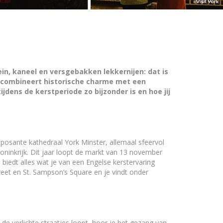
in, kaneel en versgebakken lekkernijen: dat is
kt combineert historische charme met een
dens de kerstperiode zo bijzonder is en hoe jij
posante kathedraal York Minster, allemaal sfeervol
oninkrijk. Dit jaar loopt de markt van 13 november
 biedt alles wat je van een Engelse kerstervaring
reet en St. Sampson’s Square en je vindt onder
de verlichte straatjes loopt, hoor je het gezang van