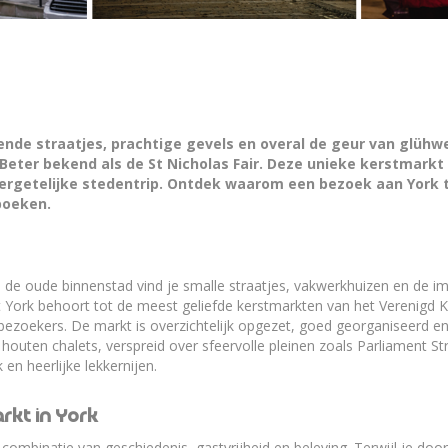
de straatjes, prachtige gevels en overal de geur van glühwe
 Beter bekend als de St Nicholas Fair. Deze unieke kerstmar
ergetelijke stedentrip. Ontdek waarom een bezoek aan York tij
boeken.
 de oude binnenstad vind je smalle straatjes, vakwerkhuizen en de im
kt York behoort tot de meest geliefde kerstmarkten van het Verenigd K
 bezoekers. De markt is overzichtelijk opgezet, goed georganiseerd en
houten chalets, verspreid over sfeervolle pleinen zoals Parliament St
en heerlijke lekkernijen.
rkt in York
ombinatie van geschiedenis, gastvrijheid en beleving. Terwijl je door 