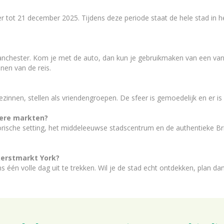
t 21 december 2025. Tijdens deze periode staat de hele stad in het 
Manchester. Kom je met de auto, dan kun je gebruikmaken van een van 
nnen van de reis.
ezinnen, stellen als vriendengroepen. De sfeer is gemoedelijk en er i
ere markten?
rische setting, het middeleeuwse stadscentrum en de authentieke Brit
kerstmarkt York?
én volle dag uit te trekken. Wil je de stad echt ontdekken, plan dan