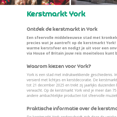
Kerstmarkt York
Ontdek de kerstmarkt in York
Een sfeervolle middeleeuwse stad met kronkelen
precies wat je aantreft op de kerstmarkt York!
warme kerstsfeer en nodigt je uit voor een onv
via House of Britain jouw reis moeiteloos kunt 
Waarom kiezen voor York?
York is een stad met indrukwekkende geschiedenis. In
versierd met lichtjes en kerstdecoratie. De kerstmar
tot 21 december 2025 en trekt zij jaarlijks duizenden
verwacht. Op de kerstmarkt York vind je meer dan 75 
andere ambachtelijke producten tot sfeervolle muziek 
Praktische informatie over de kerstma
De kerstmarkt York onderscheidt zich door de unieke c