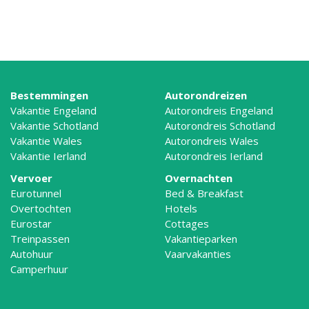
Bestemmingen
Autorondreizen
Vakantie Engeland
Autorondreis Engeland
Vakantie Schotland
Autorondreis Schotland
Vakantie Wales
Autorondreis Wales
Vakantie Ierland
Autorondreis Ierland
Vervoer
Overnachten
Eurotunnel
Bed & Breakfast
Overtochten
Hotels
Eurostar
Cottages
Treinpassen
Vakantieparken
Autohuur
Vaarvakanties
Camperhuur