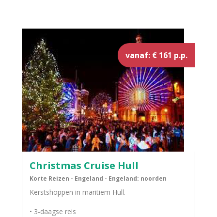
vanaf: € 161 p.p.
Christmas Cruise Hull
Korte Reizen - Engeland - Engeland: noorden
Kerstshoppen in maritiem Hull.
• 3-daagse reis