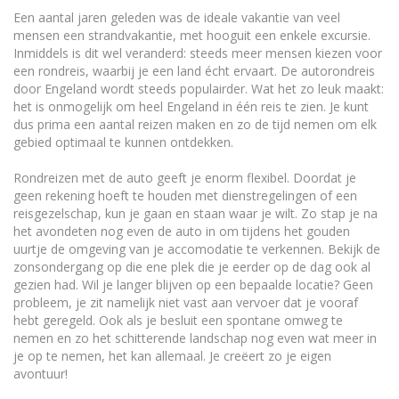
Een aantal jaren geleden was de ideale vakantie van veel
mensen een strandvakantie, met hooguit een enkele excursie.
Inmiddels is dit wel veranderd: steeds meer mensen kiezen voor
een rondreis, waarbij je een land écht ervaart. De autorondreis
door Engeland wordt steeds populairder. Wat het zo leuk maakt:
het is onmogelijk om heel Engeland in één reis te zien. Je kunt
dus prima een aantal reizen maken en zo de tijd nemen om elk
gebied optimaal te kunnen ontdekken.
Rondreizen met de auto geeft je enorm flexibel. Doordat je
geen rekening hoeft te houden met dienstregelingen of een
reisgezelschap, kun je gaan en staan waar je wilt. Zo stap je na
het avondeten nog even de auto in om tijdens het gouden
uurtje de omgeving van je accomodatie te verkennen. Bekijk de
zonsondergang op die ene plek die je eerder op de dag ook al
gezien had. Wil je langer blijven op een bepaalde locatie? Geen
probleem, je zit namelijk niet vast aan vervoer dat je vooraf
hebt geregeld. Ook als je besluit een spontane omweg te
nemen en zo het schitterende landschap nog even wat meer in
je op te nemen, het kan allemaal. Je creëert zo je eigen
avontuur!