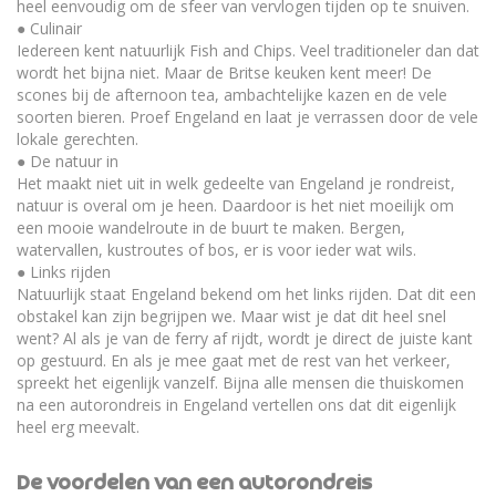
heel eenvoudig om de sfeer van vervlogen tijden op te snuiven.
● Culinair
Iedereen kent natuurlijk Fish and Chips. Veel traditioneler dan dat
wordt het bijna niet. Maar de Britse keuken kent meer! De
scones bij de afternoon tea, ambachtelijke kazen en de vele
soorten bieren. Proef Engeland en laat je verrassen door de vele
lokale gerechten.
● De natuur in
Het maakt niet uit in welk gedeelte van Engeland je rondreist,
natuur is overal om je heen. Daardoor is het niet moeilijk om
een mooie wandelroute in de buurt te maken. Bergen,
watervallen, kustroutes of bos, er is voor ieder wat wils.
● Links rijden
Natuurlijk staat Engeland bekend om het links rijden. Dat dit een
obstakel kan zijn begrijpen we. Maar wist je dat dit heel snel
went? Al als je van de ferry af rijdt, wordt je direct de juiste kant
op gestuurd. En als je mee gaat met de rest van het verkeer,
spreekt het eigenlijk vanzelf. Bijna alle mensen die thuiskomen
na een autorondreis in Engeland vertellen ons dat dit eigenlijk
heel erg meevalt.
De voordelen van een autorondreis