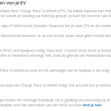
en van je EV
chotland door Charge Place Scotland (CPS). Op enkele daarvan kan me
 Dan wordt de betaling via WebPay gedaan. Je kunt het nummer van d
e app of telefonische activatie. Daarvoor bel je naar CPS en de medew
. Bijvoorbeeld wanneer ze op een locatie staan waar geen mobiel int
en RFID card (laadpas) nodig. Deze kost 12 pond. Deze moet je bestell
dres in Nederland ontvangt. Net zoals bij gebruik van Nederlandse l
ace Scotland account en het aanvragen van de laadpas is als volgt:
n account van Charge Place Scotland nodig. Dat account kun je eenv
 buiten het Verenigd Koninkrijk. Dit is gelukkig vrij eenvoudig op t
tappenplan voor het aanmaken van een WISE account
vind je hier
.