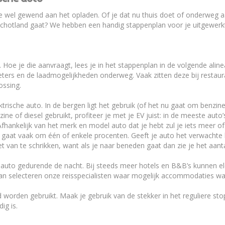
n je wel gewend aan het opladen. Of je dat nu thuis doet of onderweg a
Schotland gaat? We hebben een handig stappenplan voor je uitgewerkt
 Hoe je die aanvraagt, lees je in het stappenplan in de volgende aline
eters en de laadmogelijkheden onderweg. Vaak zitten deze bij restaura
ossing.
rische auto. In de bergen ligt het gebruik (of het nu gaat om benzine,
ne of diesel gebruikt, profiteer je met je EV juist: in de meeste auto
Afhankelijk van het merk en model auto dat je hebt zul je iets meer o
aat vaak om één of enkele procenten. Geeft je auto het verwachte b
van te schrikken, want als je naar beneden gaat dan zie je het aant
e auto gedurende de nacht. Bij steeds meer hotels en B&B’s kunnen el
Dan selecteren onze reisspecialisten waar mogelijk accommodaties wa
 worden gebruikt. Maak je gebruik van de stekker in het reguliere s
ig is.