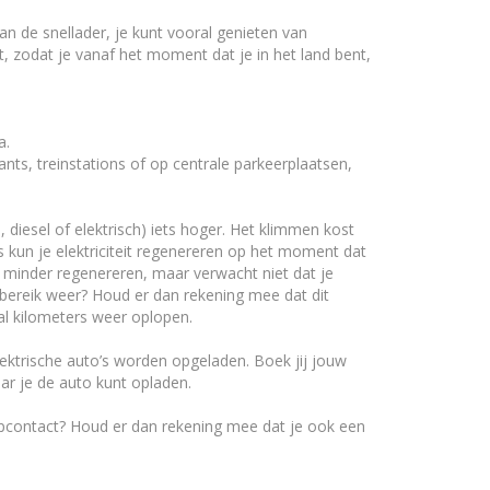
an de snellader, je kunt vooral genieten van
, zodat je vanaf het moment dat je in het land bent,
a.
nts, treinstations of op centrale parkeerplaatsen,
 diesel of elektrisch) iets hoger. Het klimmen kost
’s kun je elektriciteit regenereren op het moment dat
f minder regenereren, maar verwacht niet dat je
ereik weer? Houd er dan rekening mee dat dit
al kilometers weer oplopen.
ektrische auto’s worden opgeladen. Boek jij jouw
ar je de auto kunt opladen.
topcontact? Houd er dan rekening mee dat je ook een