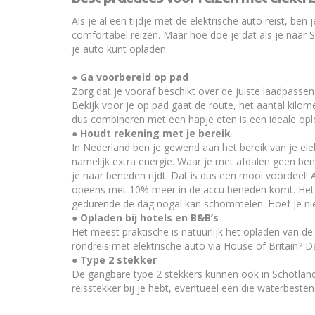
Als je al een tijdje met de elektrische auto reist, be
comfortabel reizen. Maar hoe doe je dat als je naar 
je auto kunt opladen.
● Ga voorbereid op pad
Zorg dat je vooraf beschikt over de juiste laadpassen.
Bekijk voor je op pad gaat de route, het aantal kilom
dus combineren met een hapje eten is een ideale opl
● Houdt rekening met je bereik
In Nederland ben je gewend aan het bereik van je elekt
namelijk extra energie. Waar je met afdalen geen benzi
je naar beneden rijdt. Dat is dus een mooi voordeel! 
opeens met 10% meer in de accu beneden komt. Het g
gedurende de dag nogal kan schommelen. Hoef je niet 
● Opladen bij hotels en B&B’s
Het meest praktische is natuurlijk het opladen van d
rondreis met elektrische auto via House of Britain? 
● Type 2 stekker
De gangbare type 2 stekkers kunnen ook in Schotland
reisstekker bij je hebt, eventueel een die waterbestend