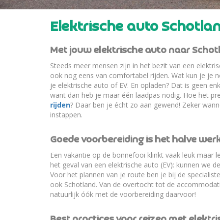
Elektrische auto Schotla
Met jouw elektrische auto naar Schotl
Steeds meer mensen zijn in het bezit van een elektris
ook nog eens van comfortabel rijden. Wat kun je je no
je elektrische auto of EV. En opladen? Dat is geen 
want dan heb je maar één laadpas nodig. Hoe het prec
rijden
? Daar ben je écht zo aan gewend! Zeker wanne
instappen.
Goede voorbereiding is het halve wer
Een vakantie op de bonnefooi klinkt vaak leuk maar 
het geval van een elektrische auto (EV): kunnen we d
Voor het plannen van je route ben je bij de specialiste
ook Schotland. Van de overtocht tot de accommodaties
natuurlijk óók met de voorbereiding daarvoor!
Best practices voor reizen met elektr