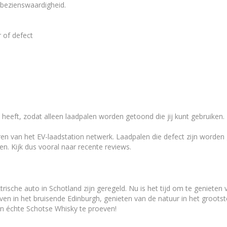
e bezienswaardigheid.
r of defect
o heeft, zodat alleen laadpalen worden getoond die jij kunt gebruiken.
ren van het EV-laadstation netwerk. Laadpalen die defect zijn worde
n. Kijk dus vooral naar recente reviews.
rische auto in Schotland zijn geregeld. Nu is het tijd om te geniete
iven in het bruisende Edinburgh, genieten van de natuur in het groot
en échte Schotse Whisky te proeven!