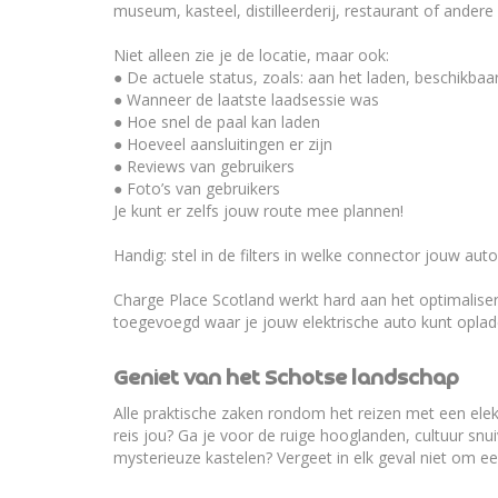
museum, kasteel, distilleerderij, restaurant of ander
Niet alleen zie je de locatie, maar ook:
● De actuele status, zoals: aan het laden, beschikbaa
● Wanneer de laatste laadsessie was
● Hoe snel de paal kan laden
● Hoeveel aansluitingen er zijn
● Reviews van gebruikers
● Foto’s van gebruikers
Je kunt er zelfs jouw route mee plannen!
Handig: stel in de filters in welke connector jouw aut
Charge Place Scotland werkt hard aan het optimalise
toegevoegd waar je jouw elektrische auto kunt oplade
Geniet van het Schotse landschap
Alle praktische zaken rondom het reizen met een elekt
reis jou? Ga je voor de ruige hooglanden, cultuur snu
mysterieuze kastelen? Vergeet in elk geval niet om e