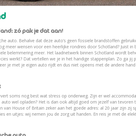
nd
and: zó pak je dat aan!
che auto. Behalve dat deze auto’s geen fossiele brandstoffen gebruike
g meer wensen voor een heerlijke rondreis door Schotland? Juist in b
enkele belemmering meer. Het laadnetwerk binnen Schotland wordt beh
ies werkt? Dat vertellen we je in het handige stappenplan. Zo ga jij 
er je met je eigen auto rijdt en dus niet opeens met de andere hand
k
levert soms nog best wat stress op onderweg. Zijn er wel accommoda
e auto wel opladen? Het is dan ook altijd goed om jezelf van tevoren 
n van House of Britain zeker aan het goede adres: al 20 jaar zijn zij s
 en uitjes: wij nemen jou de zorg uit handen. En reis je met de ele
ische auto