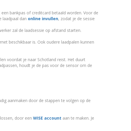
t een bankpas of creditcard betaald worden. Voor de
e laadpaal dan
online invullen
, zodat je de sessie
erker zal de laadsessie op afstand starten.
ernet beschikbaar is. Ook oudere laadpalen kunnen
en voordat je naar Schotland reist. Het duurt
aadpassen, houdt je de pas voor de sensor om de
oudig aanmaken door de stappen te volgen op de
e lossen, door een
WISE account
aan te maken. Je