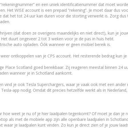
 “rekeningnummer” en een uniek identificatienummer dat moet worde
n. Het WISE account is een prepaid “rekening”. Je moet daar dus voor
dat het tot 24 uur kan duren voor die storting verwerkt is. Zorg dus ti
laden.
ijven (dat doen ze overigens maandelijks en niet direct), kun je jo
Het duurt ongeveer 2 tot 3 weken voor je de pas in huis hebt.
ktrische auto opladen. Óók wanneer er geen mobiel bereik is.
 weer ontkoppelen van je CPS account. Het resterende bedrag kun je
ge Place Scotland goed bereikbaar. Zij reageren meestal binnen 24 uu
t laden wanneer je in Schotland aankomt.
n vind je ook Tesla Superchargers, waar je vaak ook met een ander 
 Tesla-app nodig. Omdat dit precies hetzelfde werkt als in Nederland, 
 hoe weet je nu of je hier laadpalen tegenkomt? Of moet je dan je r
op als met de mobiele app zijn alle openbare laadpalen in Schotlan
kt waar je laadpalen kunt vinden. Zo kun je direct zien of je jouw l