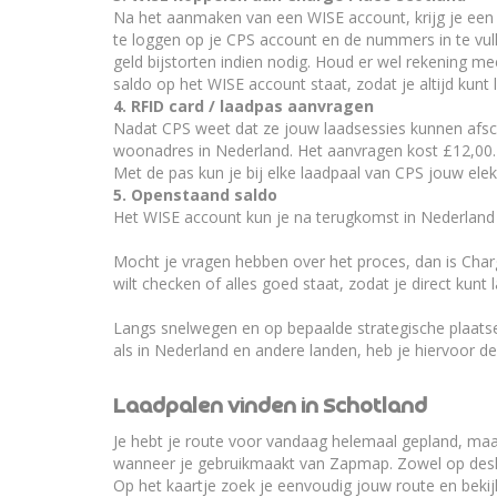
Na het aanmaken van een WISE account, krijg je een
te loggen op je CPS account en de nummers in te vulle
geld bijstorten indien nodig. Houd er wel rekening mee 
saldo op het WISE account staat, zodat je altijd kunt 
4. RFID card / laadpas aanvragen
Nadat CPS weet dat ze jouw laadsessies kunnen afschr
woonadres in Nederland. Het aanvragen kost £12,00. 
Met de pas kun je bij elke laadpaal van CPS jouw ele
5. Openstaand saldo
Het WISE account kun je na terugkomst in Nederland
Mocht je vragen hebben over het proces, dan is Char
wilt checken of alles goed staat, zodat je direct kun
Langs snelwegen en op bepaalde strategische plaatse
als in Nederland en andere landen, heb je hiervoor de
Laadpalen vinden in Schotland
Je hebt je route voor vandaag helemaal gepland, maar
wanneer je gebruikmaakt van Zapmap. Zowel op deskt
Op het kaartje zoek je eenvoudig jouw route en bekij