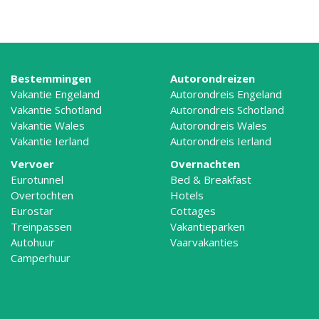
Bestemmingen
Autorondreizen
Vakantie Engeland
Autorondreis Engeland
Vakantie Schotland
Autorondreis Schotland
Vakantie Wales
Autorondreis Wales
Vakantie Ierland
Autorondreis Ierland
Vervoer
Overnachten
Eurotunnel
Bed & Breakfast
Overtochten
Hotels
Eurostar
Cottages
Treinpassen
Vakantieparken
Autohuur
Vaarvakanties
Camperhuur