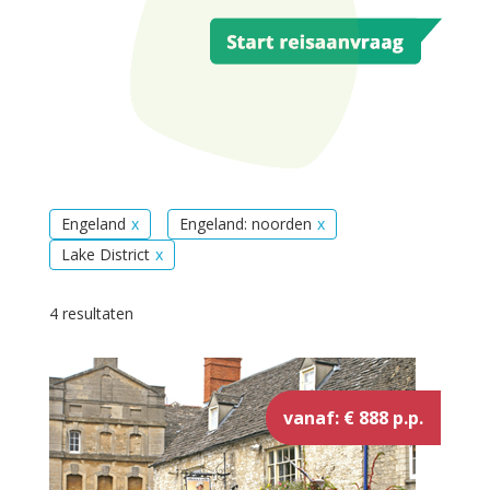
Engeland
Engeland: noorden
Lake District
4 resultaten
vanaf: € 888 p.p.